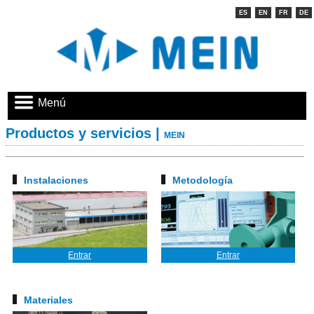
ES
EN
FR
DE
Menú
Productos y servicios |
MEIN
Instalaciones
Metodología
Entrar
Entrar
Materiales