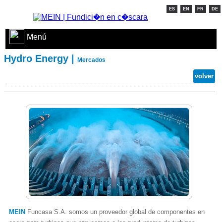
ES
EN
FR
DE
Menú
Hydro Energy |
Mercados
volver
MEIN
Funcasa S.A. somos un proveedor global de componentes en