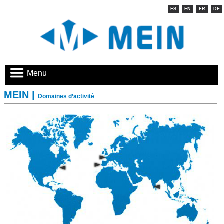
ES
EN
FR
DE
Menu
MEIN |
Domaines d’activité