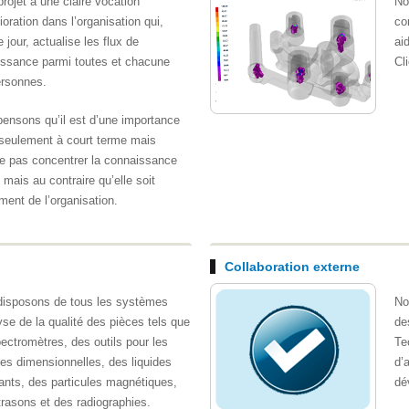
projet a une claire vocation
No
ioration dans l’organisation qui,
co
 jour, actualise les flux de
ai
ssance parmi toutes et chacune
Cli
ersonnes.
ensons qu’il est d’une importance
n seulement à court terme mais
ne pas concentrer la connaissance
mais au contraire qu’elle soit
ent de l’organisation.
Collaboration externe
disposons de tous les systèmes
No
yse de la qualité des pièces tels que
de
ectromètres, des outils pour les
Te
es dimensionnelles, des liquides
d’
ants, des particules magnétiques,
dé
trasons et des radiographies.