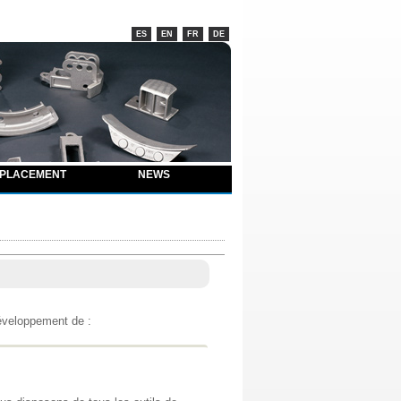
ES
EN
FR
DE
PLACEMENT
NEWS
développement de :